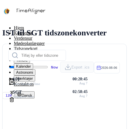
Hjem
IST til SGT tidszonekonverter
Konverter
Verdensur
Mødeplanlægger
Tidszonekort
Regnere
Timere
Kalender
Now
Export .ics
2026-08-06
Astronomi
Værktøjer
IST
00:28:45
Kontakt os
Aug 7
India Standard Time
SGT
02:58:45
Dansk
12H
Aug 7
Singapore Time