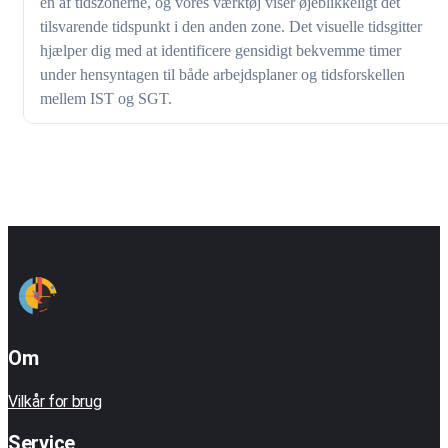
en af tidszonerne, og vores værktøj viser øjeblikkeligt det
tilsvarende tidspunkt i den anden zone. Det visuelle tidsgitter
hjælper dig med at identificere gensidigt bekvemme timer
under hensyntagen til både arbejdsplaner og tidsforskellen
mellem IST og SGT.
Om
Vilkår for brug
Service