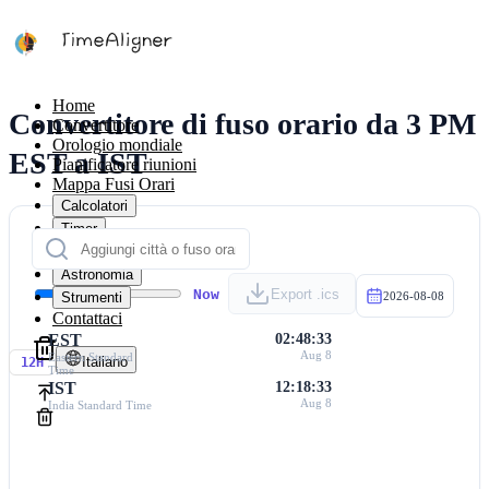
Home
Convertitore di fuso orario da 3 PM
Convertitore
Orologio mondiale
EST a IST
Pianificatore riunioni
Mappa Fusi Orari
Calcolatori
Timer
Calendario
Astronomia
Now
Export .ics
Strumenti
2026-08-08
Contattaci
EST
02:48:33
Aug 8
Eastern Standard
Italiano
12H
Time
IST
12:18:33
Aug 8
India Standard Time