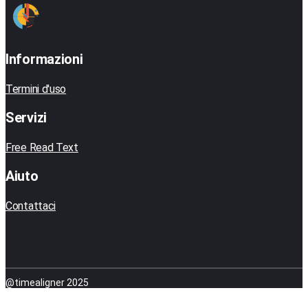
Informazioni
Termini d'uso
Servizi
Free Read Text
Aiuto
Contattaci
@timealigner 2025