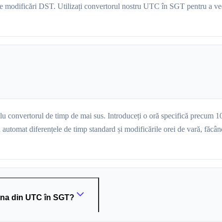
rice modificări DST. Utilizați convertorul nostru UTC în SGT pentru a ve
lu convertorul de timp de mai sus. Introduceți o oră specifică precum 1
omat diferențele de timp standard și modificările orei de vară, făcând 
una din UTC în SGT?