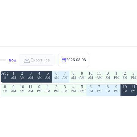
2026-08-08
Now
Export .ics
Aug
1
2
3
4
5
6
7
8
9
10
11
0
1
2
3
8
AM
AM
AM
AM
AM
AM
AM
AM
AM
AM
AM
PM
PM
PM
PM
8
9
10
11
0
1
2
3
4
5
6
7
8
9
10
11
AM
AM
AM
AM
PM
PM
PM
PM
PM
PM
PM
PM
PM
PM
PM
PM