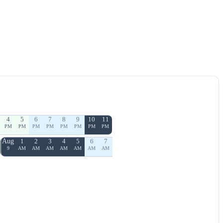
4
5
6
7
8
9
10
11
PM
PM
PM
PM
PM
PM
PM
PM
Aug
1
2
3
4
5
6
7
9
AM
AM
AM
AM
AM
AM
AM