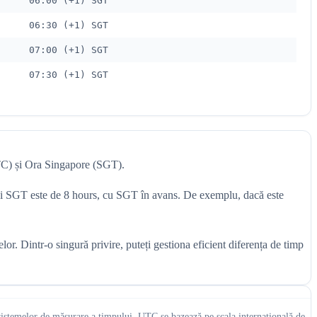
06:00 (+1) SGT
06:30 (+1) SGT
07:00 (+1) SGT
07:30 (+1) SGT
UTC) și Ora Singapore (SGT).
C și SGT este de 8 hours, cu SGT în avans. De exemplu, dacă este
r. Dintr-o singură privire, puteți gestiona eficient diferența de timp
a sistemelor de măsurare a timpului. UTC se bazează pe scala internațională de