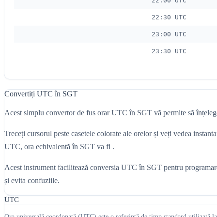
22:00 UTC
22:30 UTC
23:00 UTC
23:30 UTC
Convertiți UTC în SGT
Acest simplu convertor de fus orar UTC în SGT vă permite să înțelege
Treceți cursorul peste casetele colorate ale orelor și veți vedea ins
UTC, ora echivalentă în SGT va fi .
Acest instrument facilitează conversia UTC în SGT pentru programarea în
și evita confuziile.
UTC
Ora universală coordonată (UTC) este o referință de timp standard utilizată la