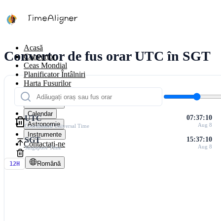
Acasă
Convertor de fus orar UTC în SGT
Convertor
Ceas Mondial
Planificator Întâlniri
Harta Fusurilor
Calculatoare
Cronometre
Calendar
UTC
07:37:10
Astronomie
Aug 8
Coordinated Universal Time
Instrumente
SGT
15:37:10
Contactați-ne
Aug 8
Singapore Time
Română
12H