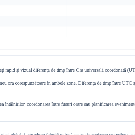
ți rapid și vizual diferența de timp între Ora universală coordonată (
tantaneu ora corespunzătoare în ambele zone. Diferența de timp între UT
tâlnirilor, coordonarea între fusuri orare sau planificarea evenimentelo
 nivel global și este adesea folosită ca bază pentru sincronizarea ceasurilor și 