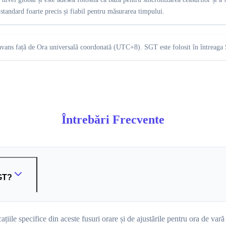
 standard foarte precis și fiabil pentru măsurarea timpului.
vans față de Ora universală coordonată (UTC+8). SGT este folosit în întreaga Sin
Întrebări Frecvente
SGT?
iile specifice din aceste fusuri orare și de ajustările pentru ora de v