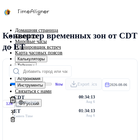
Домашняя страница
Конвертер временных зон от CDT
Конвертер
Мировые часы
до ET
Планировщик встреч
Карта часовых поясов
Калькуляторы
Таймеры
Календарь
Астрономия
Now
Export .ics
Инструменты
2026-08-06
Связаться с нами
CDT
00:34:13
Aug 6
Central Daylight
Русский
12H
Time
ET
01:34:13
Aug 6
Eastern Time