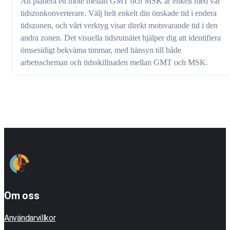
Att planera ett möte mellan GMT och MSK är enkelt med vår
tidszonkonverterare. Välj helt enkelt din önskade tid i endera
tidszonen, och vårt verktyg visar direkt motsvarande tid i den
andra zonen. Det visuella tidsrutnätet hjälper dig att identifiera
ömsesidigt bekväma timmar, med hänsyn till både
arbetsscheman och tidsskillnaden mellan GMT och MSK.
Om oss
Användarvillkor