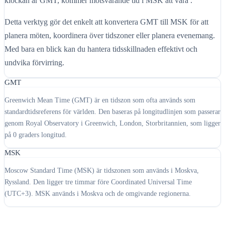
klockan är GMT, kommer motsvarande tid i MSK att vara .
Detta verktyg gör det enkelt att konvertera GMT till MSK för att
planera möten, koordinera över tidszoner eller planera evenemang.
Med bara en blick kan du hantera tidsskillnaden effektivt och
undvika förvirring.
GMT
Greenwich Mean Time (GMT) är en tidszon som ofta används som
standardtidsreferens för världen. Den baseras på longitudlinjen som passerar
genom Royal Observatory i Greenwich, London, Storbritannien, som ligger
på 0 graders longitud.
MSK
Moscow Standard Time (MSK) är tidszonen som används i Moskva,
Ryssland. Den ligger tre timmar före Coordinated Universal Time
(UTC+3). MSK används i Moskva och de omgivande regionerna.