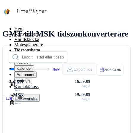
Hem
GMT till MSK tidszonkonverterare
Konverterare
Världsklocka
Mötesplanerare
Tidszonskarta
Räknare
Timers
Kalender
Now
Export .ics
2026-08-08
Astronomi
Verktyg
GMT
16:39:09
Kontakta oss
Aug 8
Greenwich Mean
Time
MSK
19:39:09
Svenska
12H
Aug 8
Moscow Standard
Time