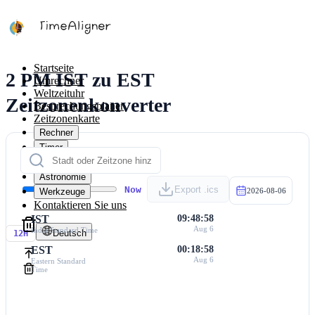
Startseite
2 PM IST zu EST
Umrechner
Weltzeituhr
Zeitzonenkonverter
Besprechungsplaner
Zeitzonenkarte
Rechner
Timer
Kalender
Astronomie
Now
Export .ics
Werkzeuge
2026-08-06
Kontaktieren Sie uns
IST
09:48:58
Aug 6
India Standard Time
Deutsch
12H
EST
00:18:58
Aug 6
Eastern Standard
Time