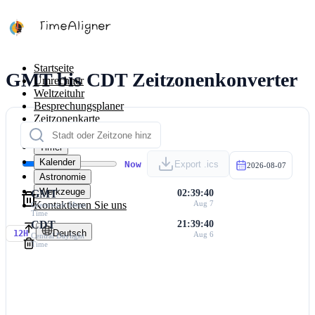
Startseite
GMT bis CDT Zeitzonenkonverter
Umrechner
Weltzeituhr
Besprechungsplaner
Zeitzonenkarte
Rechner
Timer
Kalender
Now
Export .ics
2026-08-07
Astronomie
Werkzeuge
GMT
02:39:40
Kontaktieren Sie uns
Aug 7
Greenwich Mean
Time
CDT
21:39:40
Deutsch
12H
Aug 6
Central Daylight
Time