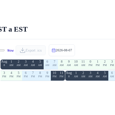
IST a EST
2026-08-07
Now
Export .ics
Aug
1
2
3
4
5
6
7
8
9
10
11
0
1
2
3
8
AM
AM
AM
AM
AM
AM
AM
AM
AM
AM
AM
PM
PM
PM
PM
3
4
5
6
7
8
9
10
11
Aug
1
2
3
4
5
6
PM
PM
PM
PM
PM
PM
PM
PM
PM
8
AM
AM
AM
AM
AM
AM