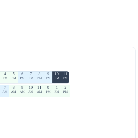
4
5
6
7
8
9
10
11
PM
PM
PM
PM
PM
PM
PM
PM
7
8
9
10
11
0
1
2
AM
AM
AM
AM
AM
PM
PM
PM