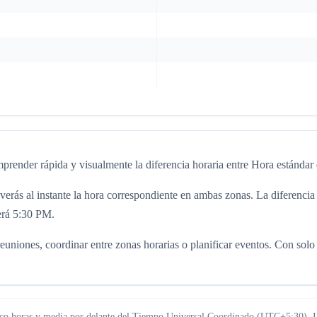
prender rápida y visualmente la diferencia horaria entre Hora estándar
verás al instante la hora correspondiente en ambas zonas. La diferenci
erá 5:30 PM.
uniones, coordinar entre zonas horarias o planificar eventos. Con solo 
inco horas y media por delante del Tiempo Universal Coordinado (UTC+5:30). IST 