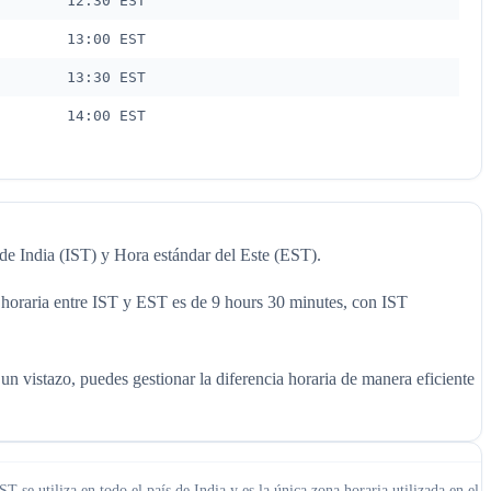
12:30 EST
13:00 EST
13:30 EST
14:00 EST
 de India (IST) y Hora estándar del Este (EST).
a horaria entre IST y EST es de 9 hours 30 minutes, con IST
un vistazo, puedes gestionar la diferencia horaria de manera eficiente
se utiliza en todo el país de India y es la única zona horaria utilizada en el