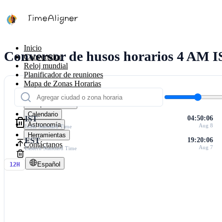
Inicio
Conversor de husos horarios 4 AM 
Convertidor
Reloj mundial
Planificador de reuniones
Mapa de Zonas Horarias
Calculadoras
Temporizadores
Calendario
IST
04:50:06
Astronomía
Aug 8
India Standard Time
Herramientas
EST
19:20:06
Contáctanos
Aug 7
Eastern Standard Time
Español
12H