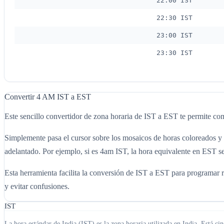
22:00 IST
22:30 IST
23:00 IST
23:30 IST
Convertir 4 AM IST a EST
Este sencillo convertidor de zona horaria de IST a EST te permite com
Simplemente pasa el cursor sobre los mosaicos de horas coloreados y 
adelantado. Por ejemplo, si es 4am IST, la hora equivalente en EST s
Esta herramienta facilita la conversión de IST a EST para programar re
y evitar confusiones.
IST
La hora estándar de India (IST) es la zona horaria utilizada en India. Está c