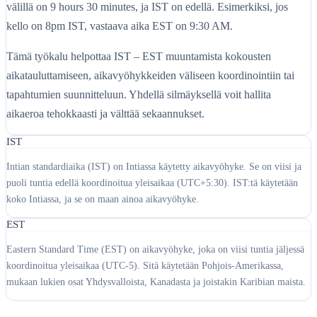
välillä on 9 hours 30 minutes, ja IST on edellä. Esimerkiksi, jos
kello on 8pm IST, vastaava aika EST on 9:30 AM.
Tämä työkalu helpottaa IST – EST muuntamista kokousten
aikatauluttamiseen, aikavyöhykkeiden väliseen koordinointiin tai
tapahtumien suunnitteluun. Yhdellä silmäyksellä voit hallita
aikaeroa tehokkaasti ja välttää sekaannukset.
IST
Intian standardiaika (IST) on Intiassa käytetty aikavyöhyke. Se on viisi ja
puoli tuntia edellä koordinoitua yleisaikaa (UTC+5:30). IST:tä käytetään
koko Intiassa, ja se on maan ainoa aikavyöhyke.
EST
Eastern Standard Time (EST) on aikavyöhyke, joka on viisi tuntia jäljessä
koordinoitua yleisaikaa (UTC-5). Sitä käytetään Pohjois-Amerikassa,
mukaan lukien osat Yhdysvalloista, Kanadasta ja joistakin Karibian maista.