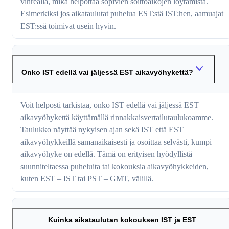
vihreällä, mikä helpottaa sopivien soittoaikojen löytämistä.
Esimerkiksi jos aikataulutat puhelua EST:stä IST:hen, aamuajat
EST:ssä toimivat usein hyvin.
Onko IST edellä vai jäljessä EST aikavyöhykettä?
Voit helposti tarkistaa, onko IST edellä vai jäljessä EST
aikavyöhykettä käyttämällä rinnakkaisvertailutaulukoamme.
Taulukko näyttää nykyisen ajan sekä IST että EST
aikavyöhykkeillä samanaikaisesti ja osoittaa selvästi, kumpi
aikavyöhyke on edellä. Tämä on erityisen hyödyllistä
suunniteltaessa puheluita tai kokouksia aikavyöhykkeiden,
kuten EST – IST tai PST – GMT, välillä.
Kuinka aikataulutan kokouksen IST ja EST