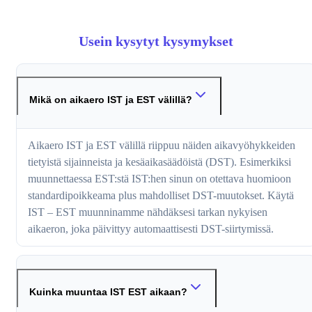
Usein kysytyt kysymykset
Mikä on aikaero IST ja EST välillä?
Aikaero IST ja EST välillä riippuu näiden aikavyöhykkeiden
tietyistä sijainneista ja kesäaikasäädöistä (DST). Esimerkiksi
muunnettaessa EST:stä IST:hen sinun on otettava huomioon
standardipoikkeama plus mahdolliset DST-muutokset. Käytä
IST – EST muunninamme nähdäksesi tarkan nykyisen
aikaeron, joka päivittyy automaattisesti DST-siirtymissä.
Kuinka muuntaa IST EST aikaan?