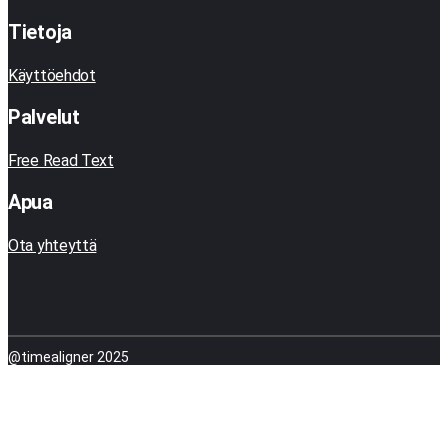
Tietoja
Käyttöehdot
Palvelut
Free Read Text
Apua
Ota yhteyttä
@timealigner 2025