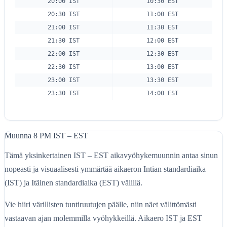
20:00 IST
10:30 EST
20:30 IST
11:00 EST
21:00 IST
11:30 EST
21:30 IST
12:00 EST
22:00 IST
12:30 EST
22:30 IST
13:00 EST
23:00 IST
13:30 EST
23:30 IST
14:00 EST
Muunna 8 PM IST – EST
Tämä yksinkertainen IST – EST aikavyöhykemuunnin antaa sinun
nopeasti ja visuaalisesti ymmärtää aikaeron Intian standardiaika
(IST) ja Itäinen standardiaika (EST) välillä.
Vie hiiri värillisten tuntiruutujen päälle, niin näet välittömästi
vastaavan ajan molemmilla vyöhykkeillä. Aikaero IST ja EST