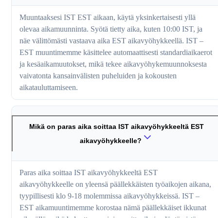
Muuntaaksesi IST EST aikaan, käytä yksinkertaisesti yllä
olevaa aikamuunninta. Syötä tietty aika, kuten 10:00 IST, ja
näe välittömästi vastaava aika EST aikavyöhykkeellä. IST –
EST muuntimemme käsittelee automaattisesti standardiaikaerot
ja kesäaikamuutokset, mikä tekee aikavyöhykemuunnoksesta
vaivatonta kansainvälisten puheluiden ja kokousten
aikatauluttamiseen.
Mikä on paras aika soittaa IST aikavyöhykkeeltä EST
aikavyöhykkeelle?
Paras aika soittaa IST aikavyöhykkeeltä EST
aikavyöhykkeelle on yleensä päällekkäisten työaikojen aikana,
tyypillisesti klo 9-18 molemmissa aikavyöhykkeissä. IST –
EST aikamuuntimemme korostaa nämä päällekkäiset ikkunat