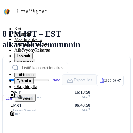
Koti
8 PM IST – EST
Muunnin
Maailmankello
aikavyöhykemuunnin
Kokoussuunnittelija
Aikavyöhykekartta
Laskurit
Ajastimet
Kalenteri
Tähtitiede
Now
Export .ics
Työkalut
2026-08-07
Ota yhteyttä
IST
16:10:50
Aug 7
India Standard Time
Suomi
12H
EST
06:40:50
Aug 7
Eastern Standard
Time