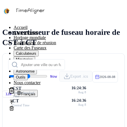
Accueil
Convertisseur de fuseau horaire de
Convertisseur
Horloge mondiale
CST à CT
Planificateur de réunion
Carte des Fuseaux
Calculateurs
Minuteries
Calendrier
Astronomie
Now
Export .ics
Outils
2026-08-08
Nous contacter
CST
16:24:36
Aug 8
Central Standard
Français
12H
Time
CT
16:24:36
Aug 8
Central Time