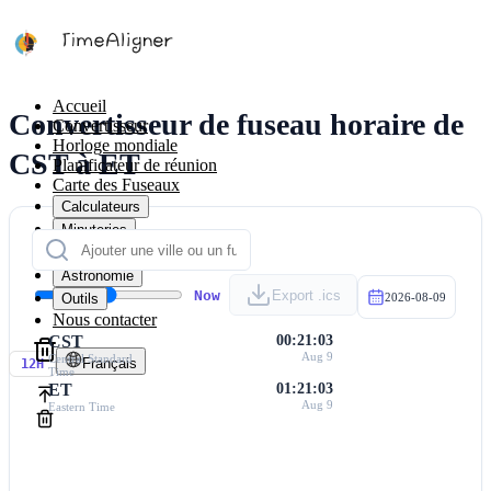
Accueil
Convertisseur de fuseau horaire de
Convertisseur
Horloge mondiale
CST à ET
Planificateur de réunion
Carte des Fuseaux
Calculateurs
Minuteries
Calendrier
Astronomie
Now
Export .ics
Outils
2026-08-09
Nous contacter
CST
00:21:03
Aug 9
Central Standard
Français
12H
Time
ET
01:21:03
Aug 9
Eastern Time