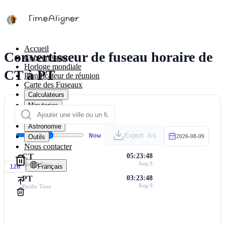
Accueil
Convertisseur de fuseau horaire de
Convertisseur
Horloge mondiale
CT à PT
Planificateur de réunion
Carte des Fuseaux
Calculateurs
Minuteries
Calendrier
Astronomie
Now
Export .ics
Outils
2026-08-09
Nous contacter
CT
05:23:48
Aug 9
Central Time
Français
12H
PT
03:23:48
Aug 9
Pacific Time