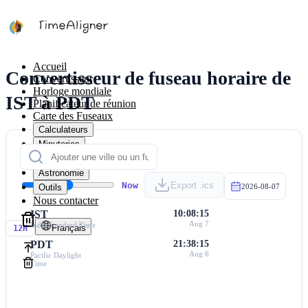
Accueil
Convertisseur de fuseau horaire de
Convertisseur
Horloge mondiale
IST à PDT
Planificateur de réunion
Carte des Fuseaux
Calculateurs
Minuteries
Calendrier
Astronomie
Now
Export .ics
Outils
2026-08-07
Nous contacter
IST
10:08:15
Aug 7
India Standard Time
Français
12H
PDT
21:38:15
Aug 6
Pacific Daylight
Time