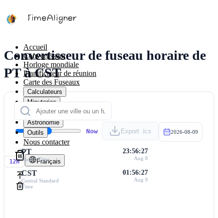
Accueil
Convertisseur de fuseau horaire de
Convertisseur
Horloge mondiale
PT à CST
Planificateur de réunion
Carte des Fuseaux
Calculateurs
Minuteries
Calendrier
Astronomie
Now
Export .ics
Outils
2026-08-09
Nous contacter
PT
23:56:27
Aug 8
Pacific Time
Français
12H
CST
01:56:27
Aug 9
Central Standard
Time