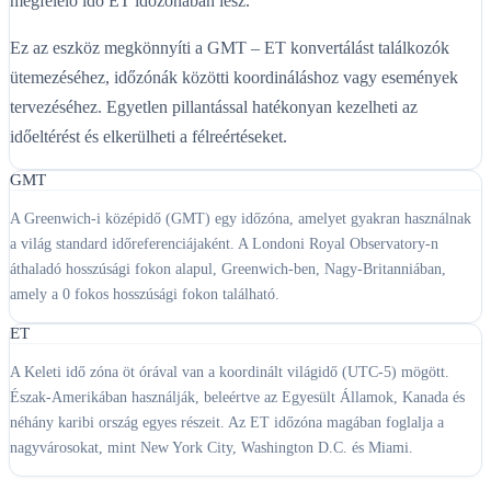
megfelelő idő ET időzónában lesz.
Ez az eszköz megkönnyíti a GMT – ET konvertálást találkozók
ütemezéséhez, időzónák közötti koordináláshoz vagy események
tervezéséhez. Egyetlen pillantással hatékonyan kezelheti az
időeltérést és elkerülheti a félreértéseket.
GMT
A Greenwich-i középidő (GMT) egy időzóna, amelyet gyakran használnak
a világ standard időreferenciájaként. A Londoni Royal Observatory-n
áthaladó hosszúsági fokon alapul, Greenwich-ben, Nagy-Britanniában,
amely a 0 fokos hosszúsági fokon található.
ET
A Keleti idő zóna öt órával van a koordinált világidő (UTC-5) mögött.
Észak-Amerikában használják, beleértve az Egyesült Államok, Kanada és
néhány karibi ország egyes részeit. Az ET időzóna magában foglalja a
nagyvárosokat, mint New York City, Washington D.C. és Miami.