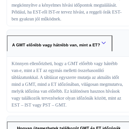
megkönnyítve a kényelmes hívási időpontok megtalálását.
Például, ha EST-ről IST-re tervez hívást, a reggeli órák EST-
ben gyakran jól működnek.
A GMT előrébb vagy hátrébb van, mint a ET?
Könnyen ellenőrizheti, hogy a GMT előrébb vagy hátrébb
van-e, mint a ET az egymás melletti összehasonlító
táblázatunkkal. A táblázat egyszerre mutatja az aktuális időt
mind a GMT, mind a ET időzónában, világosan megmutatva,
melyik időzóna van előrébb. Ez különösen hasznos hívások
vagy találkozók tervezésekor olyan időzónák között, mint az
EST – IST vagy PST – GMT.
Hogyan ütemezhetek találkozót GMT és ET időzónák