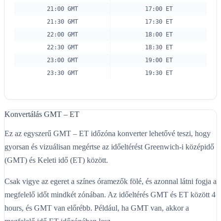
21:00 GMT
17:00 ET
21:30 GMT
17:30 ET
22:00 GMT
18:00 ET
22:30 GMT
18:30 ET
23:00 GMT
19:00 ET
23:30 GMT
19:30 ET
Konvertálás GMT – ET
Ez az egyszerű GMT – ET időzóna konverter lehetővé teszi, hogy
gyorsan és vizuálisan megértse az időeltérést Greenwich-i középidő
(GMT) és Keleti idő (ET) között.
Csak vigye az egeret a színes óramezők fölé, és azonnal látni fogja a
megfelelő időt mindkét zónában. Az időeltérés GMT és ET között 4
hours, és GMT van előrébb. Például, ha GMT van, akkor a