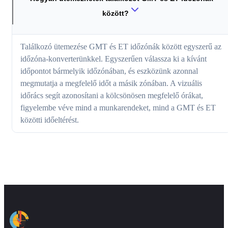
között?
Találkozó ütemezése GMT és ET időzónák között egyszerű az
időzóna-konverterünkkel. Egyszerűen válassza ki a kívánt
időpontot bármelyik időzónában, és eszközünk azonnal
megmutatja a megfelelő időt a másik zónában. A vizuális
időrács segít azonosítani a kölcsönösen megfelelő órákat,
figyelembe véve mind a munkarendeket, mind a GMT és ET
közötti időeltérést.