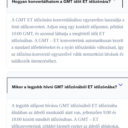
Hogyan konvertálhatom a GMT időt ET időzónára?
A GMT ET időzónára konvertálásához egyszerűen használja a
fenti időkonvertert. Adjon meg egy konkrét időpontot, például
10:00 GMT, és azonnal láthatja a megfelelő időt ET
időzónában. A GMT – ET konverterünk automatikusan kezeli
a standard időeltéréseket és a nyári időszámítás változásait, így
az időzóna-konverzió egyszerűvé válik nemzetközi hívások és
találkozók ütemezéséhez.
Mikor a legjobb hívni GMT időzónából ET időzónába?
A legjobb időpont hívásra GMT időzónából ET időzónába
általában az átfedő munkaidő alatt van, jellemzően 9:00 és
18:00 között mindkét időzónában. A GMT – ET
időkonverterünk zölddel kiemeli ezeket az átfedő ablakokat,