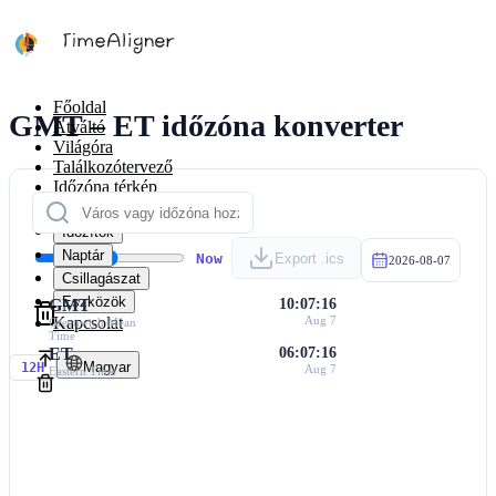
Főoldal
GMT – ET időzóna konverter
Átváltó
Világóra
Találkozótervező
Időzóna térkép
Számítók
Időzítők
Naptár
Now
Export .ics
2026-08-07
Csillagászat
Eszközök
GMT
10:07:16
Kapcsolat
Aug 7
Greenwich Mean
Time
ET
06:07:16
Magyar
12H
Aug 7
Eastern Time