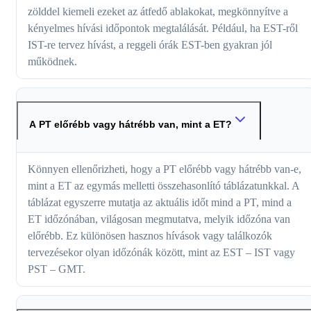
zölddel kiemeli ezeket az átfedő ablakokat, megkönnyítve a
kényelmes hívási időpontok megtalálását. Például, ha EST-ről
IST-re tervez hívást, a reggeli órák EST-ben gyakran jól
működnek.
A PT előrébb vagy hátrébb van, mint a ET?
Könnyen ellenőrizheti, hogy a PT előrébb vagy hátrébb van-e,
mint a ET az egymás melletti összehasonlító táblázatunkkal. A
táblázat egyszerre mutatja az aktuális időt mind a PT, mind a
ET időzónában, világosan megmutatva, melyik időzóna van
előrébb. Ez különösen hasznos hívások vagy találkozók
tervezésekor olyan időzónák között, mint az EST – IST vagy
PST – GMT.