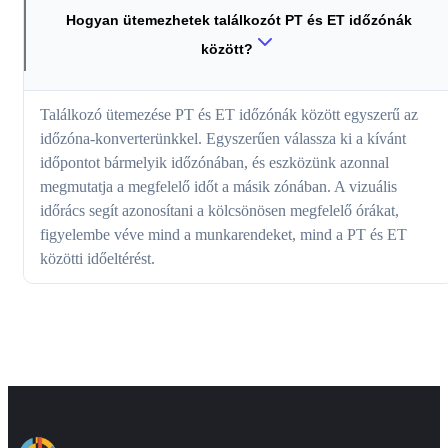
Hogyan ütemezhetek találkozót PT és ET időzónák
között?
Találkozó ütemezése PT és ET időzónák között egyszerű az
időzóna-konverterünkkel. Egyszerűen válassza ki a kívánt
időpontot bármelyik időzónában, és eszközünk azonnal
megmutatja a megfelelő időt a másik zónában. A vizuális
időrács segít azonosítani a kölcsönösen megfelelő órákat,
figyelembe véve mind a munkarendeket, mind a PT és ET
közötti időeltérést.