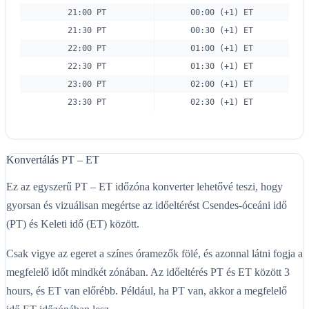
21:00 PT
00:00 (+1) ET
21:30 PT
00:30 (+1) ET
22:00 PT
01:00 (+1) ET
22:30 PT
01:30 (+1) ET
23:00 PT
02:00 (+1) ET
23:30 PT
02:30 (+1) ET
Konvertálás PT – ET
Ez az egyszerű PT – ET időzóna konverter lehetővé teszi, hogy
gyorsan és vizuálisan megértse az időeltérést Csendes-óceáni idő
(PT) és Keleti idő (ET) között.
Csak vigye az egeret a színes óramezők fölé, és azonnal látni fogja a
megfelelő időt mindkét zónában. Az időeltérés PT és ET között 3
hours, és ET van előrébb. Például, ha PT van, akkor a megfelelő