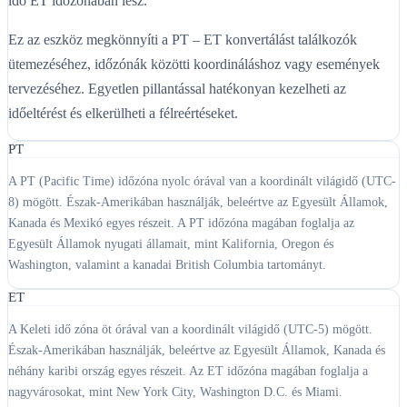
idő ET időzónában lesz.
Ez az eszköz megkönnyíti a PT – ET konvertálást találkozók
ütemezéséhez, időzónák közötti koordináláshoz vagy események
tervezéséhez. Egyetlen pillantással hatékonyan kezelheti az
időeltérést és elkerülheti a félreértéseket.
PT
A PT (Pacific Time) időzóna nyolc órával van a koordinált világidő (UTC-
8) mögött. Észak-Amerikában használják, beleértve az Egyesült Államok,
Kanada és Mexikó egyes részeit. A PT időzóna magában foglalja az
Egyesült Államok nyugati államait, mint Kalifornia, Oregon és
Washington, valamint a kanadai British Columbia tartományt.
ET
A Keleti idő zóna öt órával van a koordinált világidő (UTC-5) mögött.
Észak-Amerikában használják, beleértve az Egyesült Államok, Kanada és
néhány karibi ország egyes részeit. Az ET időzóna magában foglalja a
nagyvárosokat, mint New York City, Washington D.C. és Miami.