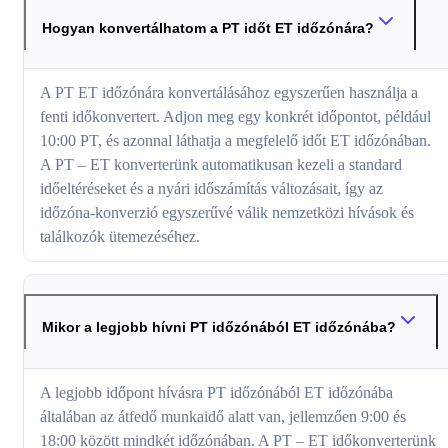
Hogyan konvertálhatom a PT időt ET időzónára?
A PT ET időzónára konvertálásához egyszerűen használja a
fenti időkonvertert. Adjon meg egy konkrét időpontot, például
10:00 PT, és azonnal láthatja a megfelelő időt ET időzónában.
A PT – ET konverterünk automatikusan kezeli a standard
időeltéréseket és a nyári időszámítás változásait, így az
időzóna-konverzió egyszerűvé válik nemzetközi hívások és
találkozók ütemezéséhez.
Mikor a legjobb hívni PT időzónából ET időzónába?
A legjobb időpont hívásra PT időzónából ET időzónába
általában az átfedő munkaidő alatt van, jellemzően 9:00 és
18:00 között mindkét időzónában. A PT – ET időkonverterünk