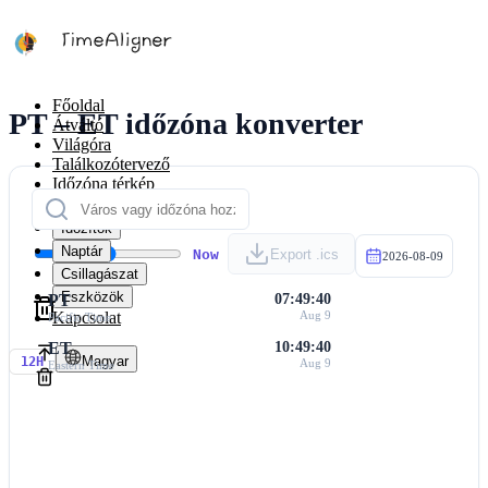
Főoldal
PT – ET időzóna konverter
Átváltó
Világóra
Találkozótervező
Időzóna térkép
Számítók
Időzítők
Naptár
Now
Export .ics
2026-08-09
Csillagászat
Eszközök
PT
07:49:40
Kapcsolat
Aug 9
Pacific Time
ET
10:49:40
Magyar
12H
Aug 9
Eastern Time