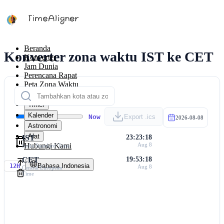
Beranda
Konverter zona waktu IST ke CET
Konverter
Jam Dunia
Perencana Rapat
Peta Zona Waktu
Kalkulator
Timer
Kalender
Now
Export .ics
2026-08-08
Astronomi
Alat
IST
23:23:18
Hubungi Kami
Aug 8
India Standard Time
CET
19:53:18
Bahasa Indonesia
12H
Aug 8
Central European
Time