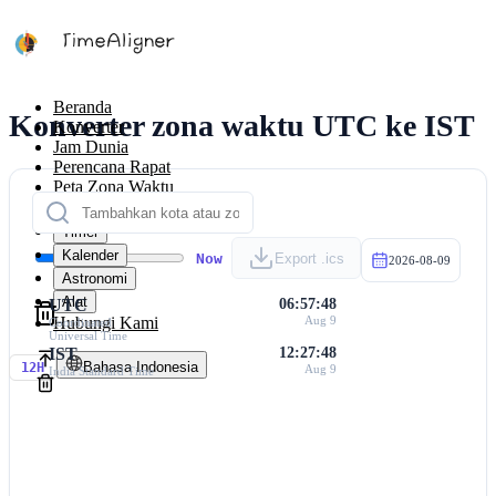
Beranda
Konverter zona waktu UTC ke IST
Konverter
Jam Dunia
Perencana Rapat
Peta Zona Waktu
Kalkulator
Timer
Kalender
Now
Export .ics
2026-08-09
Astronomi
Alat
UTC
06:57:48
Hubungi Kami
Aug 9
Coordinated
Universal Time
IST
12:27:48
Bahasa Indonesia
12H
Aug 9
India Standard Time