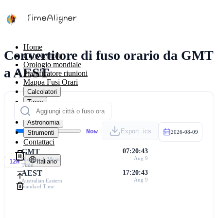
Home
Convertitore di fuso orario da GMT
Convertitore
Orologio mondiale
a AEST
Pianificatore riunioni
Mappa Fusi Orari
Calcolatori
Timer
Calendario
Astronomia
Now
Export .ics
Strumenti
2026-08-09
Contattaci
GMT
07:20:43
Aug 9
Greenwich Mean
Italiano
12H
Time
AEST
17:20:43
Aug 9
Australian Eastern
Standard Time