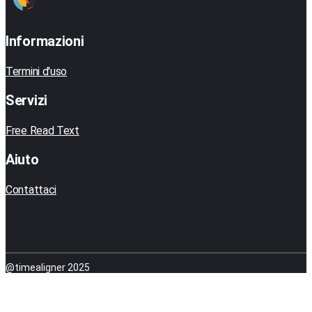
Informazioni
Termini d'uso
Servizi
Free Read Text
Aiuto
Contattaci
@timealigner 2025