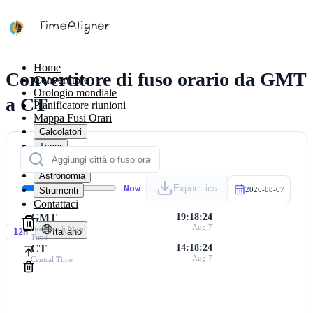
Home
Convertitore di fuso orario da GMT
Convertitore
Orologio mondiale
a CT
Pianificatore riunioni
Mappa Fusi Orari
Calcolatori
Timer
Calendario
Astronomia
Now
Export .ics
Strumenti
2026-08-07
Contattaci
GMT
19:18:24
Aug 7
Greenwich Mean
Italiano
12H
Time
CT
14:18:24
Aug 7
Central Time