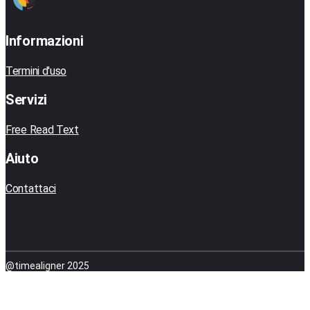
Informazioni
Termini d'uso
Servizi
Free Read Text
Aiuto
Contattaci
@timealigner 2025