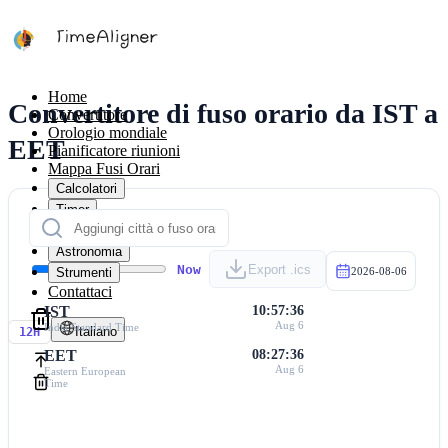
Home
Convertitore di fuso orario da IST a
Convertitore
Orologio mondiale
EET
Pianificatore riunioni
Mappa Fusi Orari
Calcolatori
Timer
Calendario
Astronomia
Now
Export .ics
Strumenti
2026-08-06
Contattaci
IST
10:57:36
Aug 6
India Standard Time
Italiano
12H
EET
08:27:36
Aug 6
Eastern European
Time