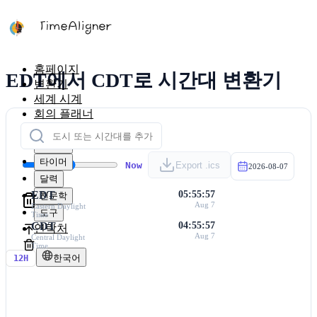
홈페이지
EDT에서 CDT로 시간대 변환기
변환기
세계 시계
회의 플래너
시간대 지도
계산기
타이머
Now
Export .ics
2026-08-07
달력
EDT
05:55:57
천문학
Aug 7
Eastern Daylight
도구
Time
CDT
04:55:57
연락처
Aug 7
Central Daylight
Time
한국어
12H