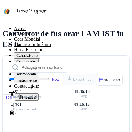
Acasă
Convertor de fus orar 1 AM IST în
Convertor
Ceas Mondial
EST
Planificator Întâlniri
Harta Fusurilor
Calculatoare
Cronometre
Calendar
Astronomie
Now
Export .ics
Instrumente
2026-08-09
Contactați-ne
IST
18:46:13
Aug 9
India Standard Time
Română
12H
EST
09:16:13
Aug 9
Eastern Standard
Time