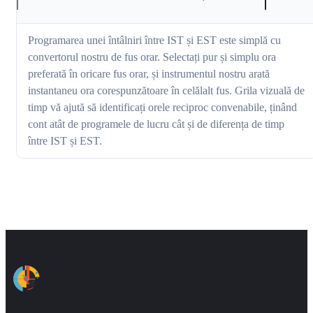
Programarea unei întâlniri între IST și EST este simplă cu
convertorul nostru de fus orar. Selectați pur și simplu ora
preferată în oricare fus orar, și instrumentul nostru arată
instantaneu ora corespunzătoare în celălalt fus. Grila vizuală de
timp vă ajută să identificați orele reciproc convenabile, ținând
cont atât de programele de lucru cât și de diferența de timp
între IST și EST.