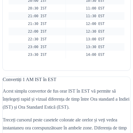
20:00 IST
10:30 EST
20:30 IST
11:00 EST
21:00 IST
11:30 EST
21:30 IST
12:00 EST
22:00 IST
12:30 EST
22:30 IST
13:00 EST
23:00 IST
13:30 EST
23:30 IST
14:00 EST
Convertiți 1 AM IST în EST
Acest simplu convertor de fus orar IST în EST vă permite să
înțelegeți rapid și vizual diferența de timp între Ora standard a Indiei
(IST) și Ora Standard Estică (EST).
Treceți cursorul peste casetele colorate ale orelor și veți vedea
instantaneu ora corespunzătoare în ambele zone. Diferența de timp