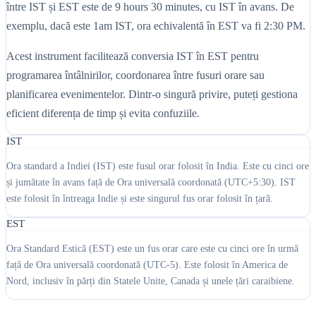
între IST și EST este de 9 hours 30 minutes, cu IST în avans. De
exemplu, dacă este 1am IST, ora echivalentă în EST va fi 2:30 PM.
Acest instrument facilitează conversia IST în EST pentru
programarea întâlnirilor, coordonarea între fusuri orare sau
planificarea evenimentelor. Dintr-o singură privire, puteți gestiona
eficient diferența de timp și evita confuziile.
IST
Ora standard a Indiei (IST) este fusul orar folosit în India. Este cu cinci ore
și jumătate în avans față de Ora universală coordonată (UTC+5:30). IST
este folosit în întreaga Indie și este singurul fus orar folosit în țară.
EST
Ora Standard Estică (EST) este un fus orar care este cu cinci ore în urmă
față de Ora universală coordonată (UTC-5). Este folosit în America de
Nord, inclusiv în părți din Statele Unite, Canada și unele țări caraibiene.