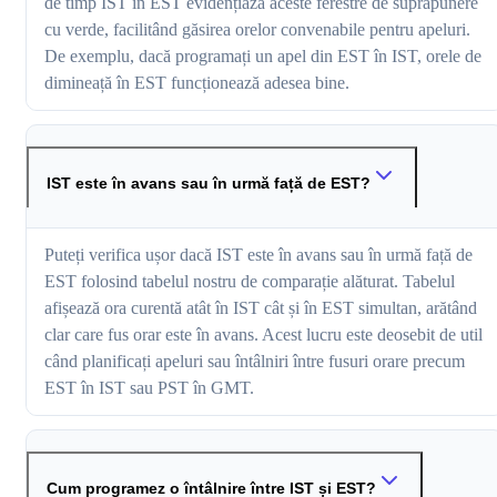
de timp IST în EST evidențiază aceste ferestre de suprapunere
cu verde, facilitând găsirea orelor convenabile pentru apeluri.
De exemplu, dacă programați un apel din EST în IST, orele de
dimineață în EST funcționează adesea bine.
IST este în avans sau în urmă față de EST?
Puteți verifica ușor dacă IST este în avans sau în urmă față de
EST folosind tabelul nostru de comparație alăturat. Tabelul
afișează ora curentă atât în IST cât și în EST simultan, arătând
clar care fus orar este în avans. Acest lucru este deosebit de util
când planificați apeluri sau întâlniri între fusuri orare precum
EST în IST sau PST în GMT.
Cum programez o întâlnire între IST și EST?