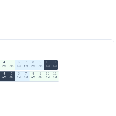
4
5
6
7
8
9
10
11
PM
PM
PM
PM
PM
PM
PM
PM
4
5
6
7
8
9
10
11
AM
AM
AM
AM
AM
AM
AM
AM