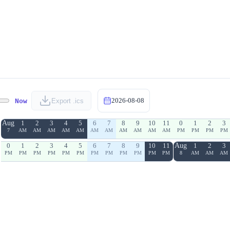
2026-08-08
Now
Export .ics
Aug
1
2
3
4
5
6
7
8
9
10
11
0
1
2
3
7
AM
AM
AM
AM
AM
AM
AM
AM
AM
AM
AM
PM
PM
PM
PM
0
1
2
3
4
5
6
7
8
9
10
11
Aug
1
2
3
PM
PM
PM
PM
PM
PM
PM
PM
PM
PM
PM
PM
8
AM
AM
AM