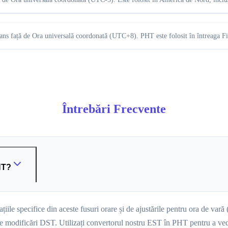
vans față de Ora universală coordonată (UTC+8). PHT este folosit în întreaga Filip
Întrebări Frecvente
HT?
iile specifice din aceste fusuri orare și de ajustările pentru ora de va
rice modificări DST. Utilizați convertorul nostru EST în PHT pentru a ved