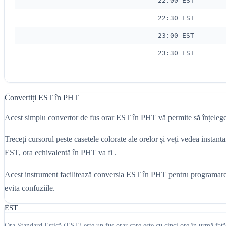
22:00 EST
22:30 EST
23:00 EST
23:30 EST
Convertiți EST în PHT
Acest simplu convertor de fus orar EST în PHT vă permite să înțelegeț
Treceți cursorul peste casetele colorate ale orelor și veți vedea ins
EST, ora echivalentă în PHT va fi .
Acest instrument facilitează conversia EST în PHT pentru programarea în
evita confuziile.
EST
Ora Standard Estică (EST) este un fus orar care este cu cinci ore în urmă față