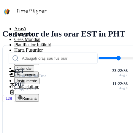
Acasă
Convertor de fus orar EST în PHT
Convertor
Ceas Mondial
Planificator Întâlniri
Harta Fusurilor
Calculatoare
Cronometre
Calendar
EST
23:22:36
Astronomie
Aug 7
Eastern Standard Time
Instrumente
PHT
11:22:36
Contactați-ne
Aug 8
Philippine Time
Română
12H