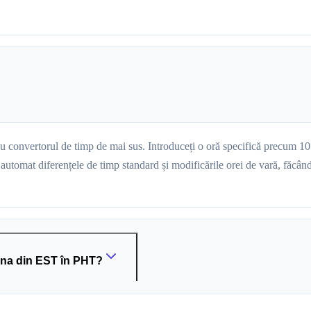
lu convertorul de timp de mai sus. Introduceți o oră specifică precum 10
omat diferențele de timp standard și modificările orei de vară, făcând 
una din EST în PHT?