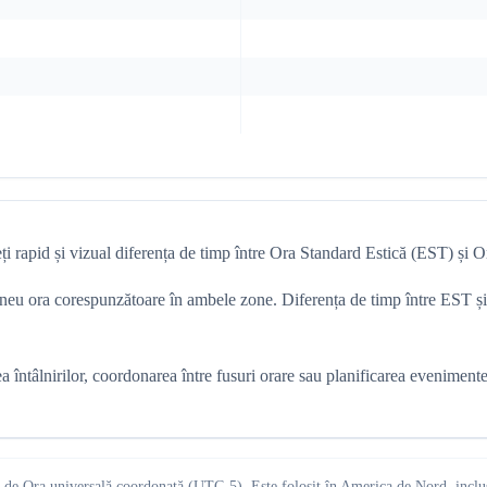
i rapid și vizual diferența de timp între Ora Standard Estică (EST) și O
tantaneu ora corespunzătoare în ambele zone. Diferența de timp între ES
tâlnirilor, coordonarea între fusuri orare sau planificarea evenimentelor
 de Ora universală coordonată (UTC-5). Este folosit în America de Nord, inclusi