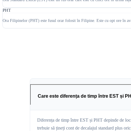
PHT
Ora Filipinelor (PHT) este fusul orar folosit în Filipine. Este cu opt ore în a
Care este diferența de timp între EST și P
Diferența de timp între EST și PHT depinde de locaț
trebuie să țineți cont de decalajul standard plus o