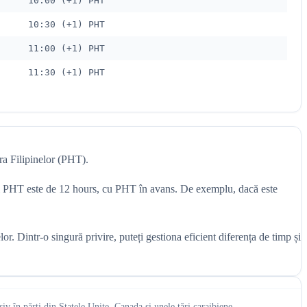
10:00 (+1) PHT
10:30 (+1) PHT
11:00 (+1) PHT
11:30 (+1) PHT
ra Filipinelor (PHT).
T și PHT este de 12 hours, cu PHT în avans. De exemplu, dacă este
. Dintr-o singură privire, puteți gestiona eficient diferența de timp și
v în părți din Statele Unite, Canada și unele țări caraibiene.