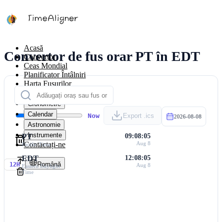
Acasă
Convertor de fus orar PT în EDT
Convertor
Ceas Mondial
Planificator Întâlniri
Harta Fusurilor
Calculatoare
Cronometre
Calendar
Now
Export .ics
2026-08-08
Astronomie
Instrumente
PT
09:08:05
Contactați-ne
Aug 8
Pacific Time
EDT
12:08:05
Română
12H
Aug 8
Eastern Daylight
Time