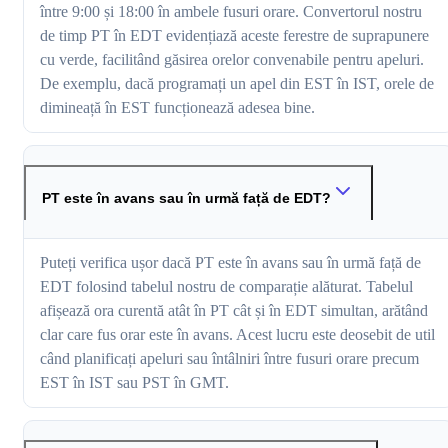
între 9:00 și 18:00 în ambele fusuri orare. Convertorul nostru
de timp PT în EDT evidențiază aceste ferestre de suprapunere
cu verde, facilitând găsirea orelor convenabile pentru apeluri.
De exemplu, dacă programați un apel din EST în IST, orele de
dimineață în EST funcționează adesea bine.
PT este în avans sau în urmă față de EDT?
Puteți verifica ușor dacă PT este în avans sau în urmă față de
EDT folosind tabelul nostru de comparație alăturat. Tabelul
afișează ora curentă atât în PT cât și în EDT simultan, arătând
clar care fus orar este în avans. Acest lucru este deosebit de util
când planificați apeluri sau întâlniri între fusuri orare precum
EST în IST sau PST în GMT.