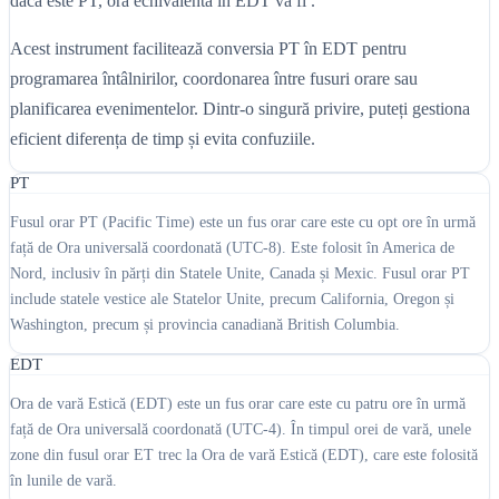
dacă este PT, ora echivalentă în EDT va fi .
Acest instrument facilitează conversia PT în EDT pentru
programarea întâlnirilor, coordonarea între fusuri orare sau
planificarea evenimentelor. Dintr-o singură privire, puteți gestiona
eficient diferența de timp și evita confuziile.
PT
Fusul orar PT (Pacific Time) este un fus orar care este cu opt ore în urmă
față de Ora universală coordonată (UTC-8). Este folosit în America de
Nord, inclusiv în părți din Statele Unite, Canada și Mexic. Fusul orar PT
include statele vestice ale Statelor Unite, precum California, Oregon și
Washington, precum și provincia canadiană British Columbia.
EDT
Ora de vară Estică (EDT) este un fus orar care este cu patru ore în urmă
față de Ora universală coordonată (UTC-4). În timpul orei de vară, unele
zone din fusul orar ET trec la Ora de vară Estică (EDT), care este folosită
în lunile de vară.