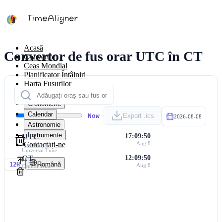
Acasă
Convertor de fus orar UTC în CT
Convertor
Ceas Mondial
Planificator Întâlniri
Harta Fusurilor
Calculatoare
Cronometre
Calendar
Now
Export .ics
2026-08-08
Astronomie
Instrumente
UTC
17:09:50
Contactați-ne
Aug 8
Coordinated
Universal Time
CT
12:09:50
Română
12H
Aug 8
Central Time