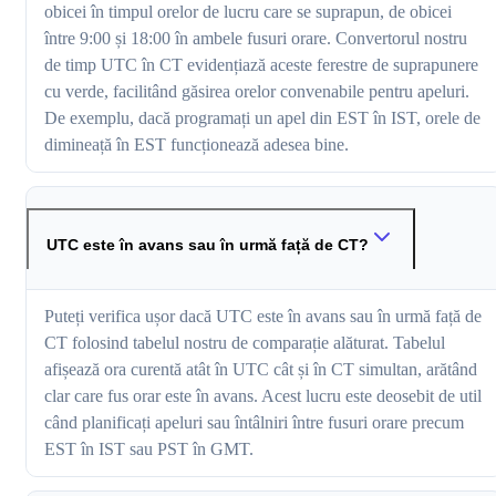
obicei în timpul orelor de lucru care se suprapun, de obicei
între 9:00 și 18:00 în ambele fusuri orare. Convertorul nostru
de timp UTC în CT evidențiază aceste ferestre de suprapunere
cu verde, facilitând găsirea orelor convenabile pentru apeluri.
De exemplu, dacă programați un apel din EST în IST, orele de
dimineață în EST funcționează adesea bine.
UTC este în avans sau în urmă față de CT?
Puteți verifica ușor dacă UTC este în avans sau în urmă față de
CT folosind tabelul nostru de comparație alăturat. Tabelul
afișează ora curentă atât în UTC cât și în CT simultan, arătând
clar care fus orar este în avans. Acest lucru este deosebit de util
când planificați apeluri sau întâlniri între fusuri orare precum
EST în IST sau PST în GMT.