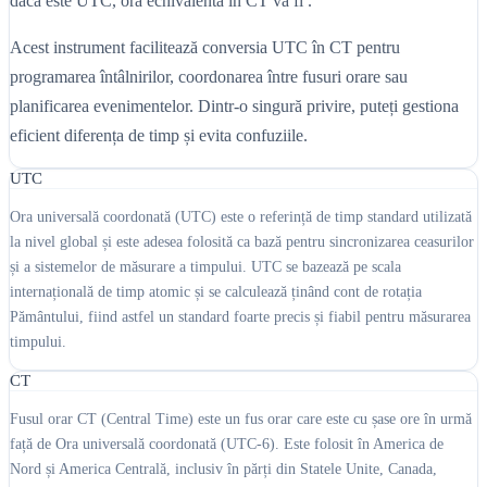
dacă este UTC, ora echivalentă în CT va fi .
Acest instrument facilitează conversia UTC în CT pentru
programarea întâlnirilor, coordonarea între fusuri orare sau
planificarea evenimentelor. Dintr-o singură privire, puteți gestiona
eficient diferența de timp și evita confuziile.
UTC
Ora universală coordonată (UTC) este o referință de timp standard utilizată
la nivel global și este adesea folosită ca bază pentru sincronizarea ceasurilor
și a sistemelor de măsurare a timpului. UTC se bazează pe scala
internațională de timp atomic și se calculează ținând cont de rotația
Pământului, fiind astfel un standard foarte precis și fiabil pentru măsurarea
timpului.
CT
Fusul orar CT (Central Time) este un fus orar care este cu șase ore în urmă
față de Ora universală coordonată (UTC-6). Este folosit în America de
Nord și America Centrală, inclusiv în părți din Statele Unite, Canada,