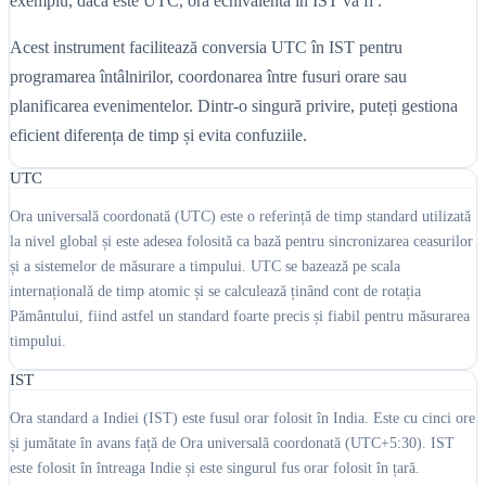
exemplu, dacă este UTC, ora echivalentă în IST va fi .
Acest instrument facilitează conversia UTC în IST pentru
programarea întâlnirilor, coordonarea între fusuri orare sau
planificarea evenimentelor. Dintr-o singură privire, puteți gestiona
eficient diferența de timp și evita confuziile.
UTC
Ora universală coordonată (UTC) este o referință de timp standard utilizată
la nivel global și este adesea folosită ca bază pentru sincronizarea ceasurilor
și a sistemelor de măsurare a timpului. UTC se bazează pe scala
internațională de timp atomic și se calculează ținând cont de rotația
Pământului, fiind astfel un standard foarte precis și fiabil pentru măsurarea
timpului.
IST
Ora standard a Indiei (IST) este fusul orar folosit în India. Este cu cinci ore
și jumătate în avans față de Ora universală coordonată (UTC+5:30). IST
este folosit în întreaga Indie și este singurul fus orar folosit în țară.