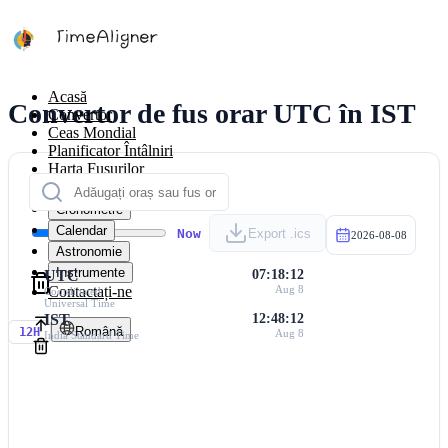
Acasă
Convertor de fus orar UTC în IST
Convertor
Ceas Mondial
Planificator Întâlniri
Harta Fusurilor
Calculatoare
Cronometre
Calendar
Now
Export .ics
2026-08-08
Astronomie
Instrumente
UTC
07:18:12
Contactați-ne
Aug 8
Coordinated
Universal Time
IST
12:48:12
Română
12H
Aug 8
India Standard Time