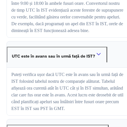
între 9:00 și 18:00 în ambele fusuri orare. Convertorul nostru
de timp UTC în IST evidențiază aceste ferestre de suprapunere
cu verde, facilitând găsirea orelor convenabile pentru apeluri.
De exemplu, dacă programați un apel din EST în IST, orele de
dimineață în EST funcționează adesea bine.
UTC este în avans sau în urmă față de IST?
Puteți verifica ușor dacă UTC este în avans sau în urmă față de
IST folosind tabelul nostru de comparație alăturat. Tabelul
afișează ora curentă atât în UTC cât și în IST simultan, arătând
clar care fus orar este în avans. Acest lucru este deosebit de util
când planificați apeluri sau întâlniri între fusuri orare precum
EST în IST sau PST în GMT.