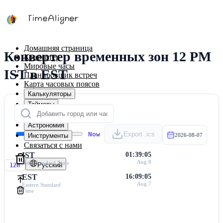
Домашняя страница
Конвертер временных зон 12 PM
Конвертер
Мировые часы
IST в EST
Планировщик встреч
Карта часовых поясов
Калькуляторы
Таймеры
Календарь
Астрономия
Now
Export .ics
Инструменты
2026-08-07
Связаться с нами
IST
01:39:05
Aug 8
India Standard Time
Русский
12H
EST
16:09:05
Aug 7
Eastern Standard
Time