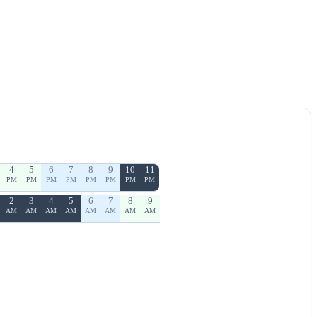
4
5
6
7
8
9
10
11
PM
PM
PM
PM
PM
PM
PM
PM
2
3
4
5
6
7
8
9
AM
AM
AM
AM
AM
AM
AM
AM