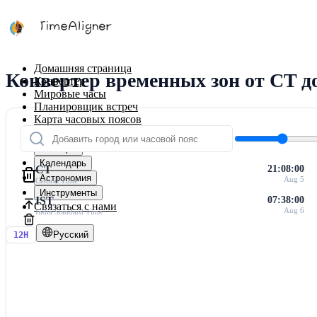
Домашняя страница
Конвертер временных зон от CT д
Конвертер
Мировые часы
Планировщик встреч
Карта часовых поясов
Калькуляторы
Таймеры
Календарь
CT
21:08:00
Астрономия
Aug 5
Central Time
Инструменты
IST
07:38:00
Связаться с нами
Aug 6
India Standard Time
Русский
12H