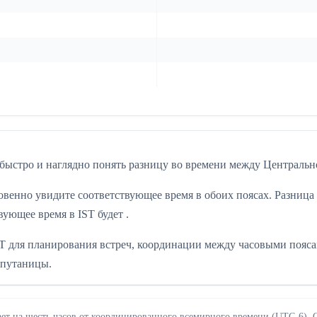
 быстро и наглядно понять разницу во времени между Центрально
венно увидите соответствующее время в обоих поясах. Разница в
вующее время в IST будет .
T для планирования встреч, координации между часовыми пояса
 путаницы.
стает на шесть часов от координированного всемирного времени (UTC-6)