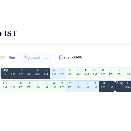
о IST
2026-08-06
Now
Export .ics
Aug
1
2
3
4
5
6
7
8
9
10
11
0
1
2
3
5
AM
AM
AM
AM
AM
AM
AM
AM
AM
AM
AM
PM
PM
PM
PM
10
11
0
1
2
3
4
5
6
7
8
9
10
11
Aug
1
AM
AM
PM
PM
PM
PM
PM
PM
PM
PM
PM
PM
PM
PM
6
AM