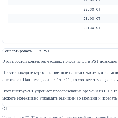
22:00 CT
22:30 CT
23:00 CT
23:30 CT
Конвертировать CT в PST
Этот простой конвертер часовых поясов из CT в PST позволяет
Просто наведите курсор на цветные плитки с часами, и вы мгн
опережает. Например, если сейчас CT, то соответствующее врем
Этот инструмент упрощает преобразование времени из CT в P
можете эффективно управлять разницей во времени и избегать
CT
Часовой пояс CT (Центральное время) - это часовой пояс, который от