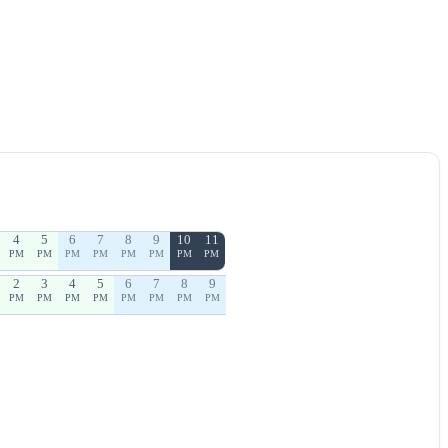
4
5
6
7
8
9
10
11
PM
PM
PM
PM
PM
PM
PM
PM
2
3
4
5
6
7
8
9
PM
PM
PM
PM
PM
PM
PM
PM