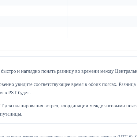
 быстро и наглядно понять разницу во времени между Центральн
овенно увидите соответствующее время в обоих поясах. Разница
я в PST будет .
ST для планирования встреч, координации между часовыми пояса
 путаницы.
стает на шесть часов от координированного всемирного времени (UTC-6)