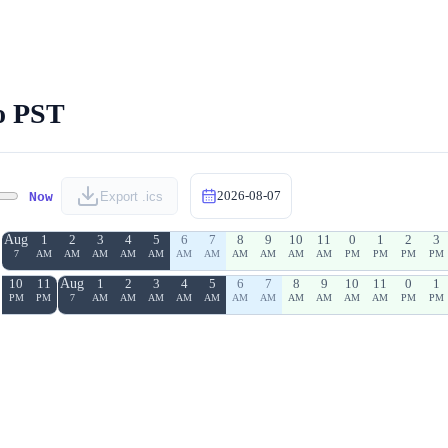
о PST
2026-08-07
Now
Export .ics
Aug
1
2
3
4
5
6
7
8
9
10
11
0
1
2
3
7
AM
AM
AM
AM
AM
AM
AM
AM
AM
AM
AM
PM
PM
PM
PM
10
11
Aug
1
2
3
4
5
6
7
8
9
10
11
0
1
PM
PM
7
AM
AM
AM
AM
AM
AM
AM
AM
AM
AM
AM
PM
PM