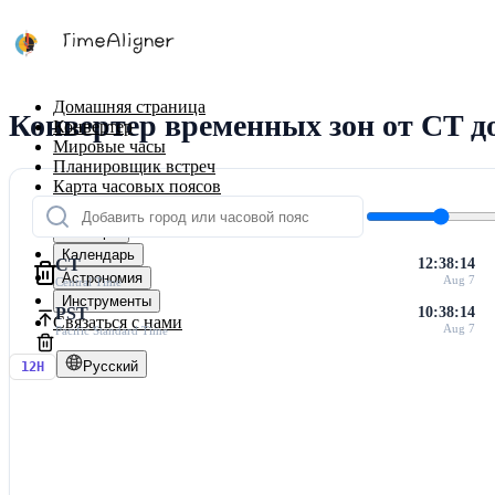
Домашняя страница
Конвертер временных зон от CT д
Конвертер
Мировые часы
Планировщик встреч
Карта часовых поясов
Калькуляторы
Таймеры
Календарь
CT
12:38:14
Астрономия
Aug 7
Central Time
Инструменты
PST
10:38:14
Связаться с нами
Aug 7
Pacific Standard Time
Русский
12H