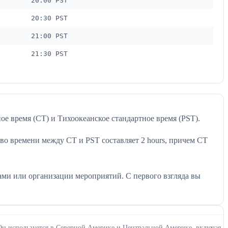
20:00 PST
20:30 PST
21:00 PST
21:30 PST
ое время (CT) и Тихоокеанское стандартное время (PST).
 во времени между CT и PST составляет 2 hours, причем CT
ми или организации мероприятий. С первого взгляда вы
. Он используется в Северной Америке и Центральной Америке, включая