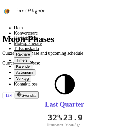
Hem
Konverterare
Moon Phases
Världsklocka
Mötesplanerare
Tidszonskarta
Current moon phase and upcoming schedule
Räknare
Timers
Current Moon Phase
Kalender
Astronomi
🌗
Verktyg
Kontakta oss
Svenska
12H
Last Quarter
32
%
23.9
Illumination
Moon Age