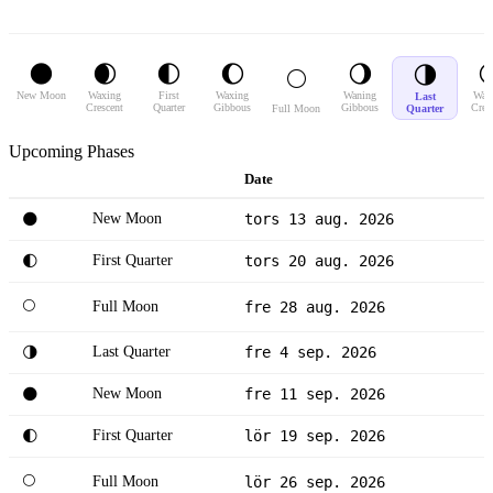
🌑
🌒
🌓
🌔
🌖

🌗
🌕
New Moon
Waxing
First
Waxing
Waning
Wan
Last
Crescent
Quarter
Gibbous
Gibbous
Cres
Full Moon
Quarter
Upcoming Phases
Date
New Moon
tors 13 aug. 2026
🌑
First Quarter
tors 20 aug. 2026
🌓
🌕
Full Moon
fre 28 aug. 2026
Last Quarter
fre 4 sep. 2026
🌗
New Moon
fre 11 sep. 2026
🌑
First Quarter
lör 19 sep. 2026
🌓
🌕
Full Moon
lör 26 sep. 2026