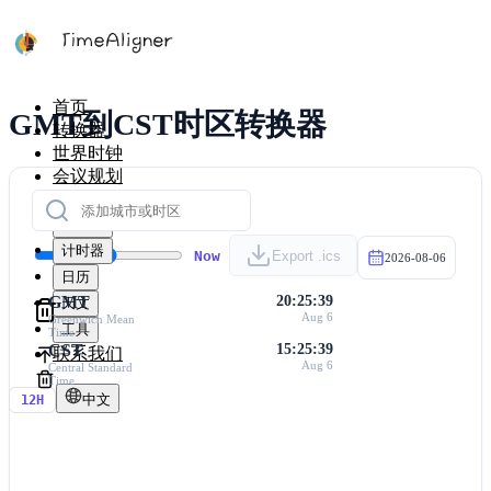
首页
GMT到CST时区转换器
转换器
世界时钟
会议规划
时区地图
计算器
计时器
Now
Export .ics
2026-08-06
日历
GMT
20:25:39
天文
Aug 6
Greenwich Mean
工具
Time
CST
15:25:39
联系我们
Aug 6
Central Standard
Time
中文
12H