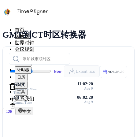
首页
GMT到CT时区转换器
转换器
世界时钟
会议规划
时区地图
计算器
计时器
Now
Export .ics
2026-08-09
日历
GMT
11:02:20
天文
Aug 9
Greenwich Mean
工具
Time
CT
06:02:20
联系我们
Aug 9
Central Time
中文
12H