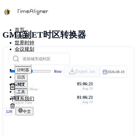
首页
GMT到ET时区转换器
转换器
世界时钟
会议规划
时区地图
计算器
计时器
Now
Export .ics
2026-08-10
日历
GMT
05:06:21
天文
Aug 10
Greenwich Mean
工具
Time
ET
01:06:21
联系我们
Aug 10
Eastern Time
中文
12H