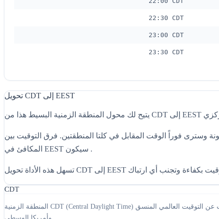
22:00 CDT
22:30 CDT
23:00 CDT
23:30 CDT
تحويل CDT إلى EEST
 كلتا المنطقتين. فرق التوقيت بين CDT وEEST هو 8 hours، مع تقدم EEST. على سبيل المثال، إذا كان الوقت CDT، فإن الوقت
المكافئ في EEST سيكون .
CDT
المنطقة الزمنية CDT (Central Daylight Time) هي منطقة زمنية تتأخر سبع ساعات عن التوقيت العالمي المنسق (UTC-7). تُستخدم في أمريكا الشمالية وأمريكا الوسطى، بما في ذلك أجزاء من الولايات المتحدة وكندا والمكسيك
وأمريكا الوسطى.