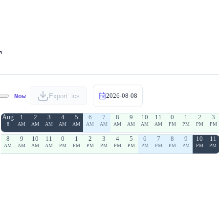
مح
2026-08-08
Now
Export .ics
Aug
1
2
3
4
5
6
7
8
9
10
11
0
1
2
3
8
AM
AM
AM
AM
AM
AM
AM
AM
AM
AM
AM
PM
PM
PM
PM
8
9
10
11
0
1
2
3
4
5
6
7
8
9
10
11
AM
AM
AM
AM
PM
PM
PM
PM
PM
PM
PM
PM
PM
PM
PM
PM