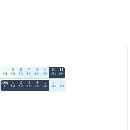
4
5
6
7
8
9
10
11
PM
PM
PM
PM
PM
PM
PM
PM
Aug
1
2
3
4
5
6
7
9
AM
AM
AM
AM
AM
AM
AM