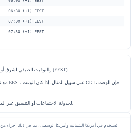
06:00 (+1) EEST
06:30 (+1) EEST
07:00 (+1) EEST
07:30 (+1) EEST
يتيح لك محول المنطقة الزمنية البسيط هذا من CDT إلى EEST فهم فرق التوقيت بسرعة وبصرياً بين التوقيت الصيفي المركزي (CDT) والتوقيت الصيفي لشرق أوروبا (EEST).
تسهل هذه الأداة تحويل CDT إلى EEST لجدولة الاجتماعات أو التنسيق عبر المناطق الزمنية أو تخطيط الفعاليات. بنظرة واحدة، يمكنك إدارة فرق التوقيت بكفاءة وتجنب أي ارتباك.