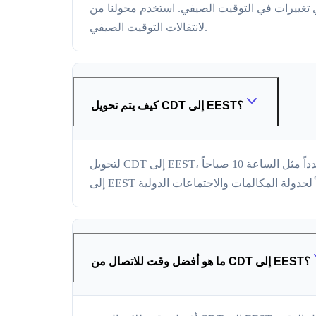
استخدم محولنا من CDT إلى EEST لمعرفة فرق التوقيت الدقيق الحالي، الذي يتحدث تلقائياً
لانتقالات التوقيت الصيفي.
كيف يتم تحويل CDT إلى EEST؟
لتحويل CDT إلى EEST، استخدم ببساطة محول الوقت أعلاه. أدخل وقتاً محدداً مثل الساعة 10 صباحاً CDT وسترى فوراً الوقت المعادل في EEST. يتعامل محولنا من CDT
ما هو أفضل وقت للاتصال من CDT إلى EEST؟