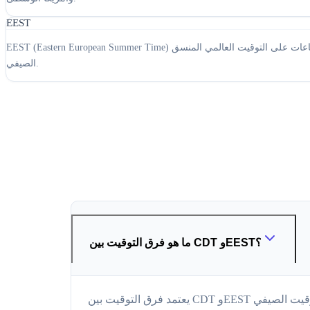
EEST
EEST (Eastern European Summer Time) هو منطقة زمنية تتقدم ثلاث ساعات على التوقيت العالمي المنسق (UTC+3). يُستخدم في شرق أوروبا، بما في ذلك دول مثل بلغاريا وإستونيا وفنلندا واليونان وأوكرانيا، خلال فترة التوقيت
الصيفي.
ما هو فرق التوقيت بين CDT وEEST؟
يعتمد فرق التوقيت بين CDT وEEST على المواقع المحددة ضمن هذه المناطق الزمنية وتعديلات التوقيت الصيفي (DST). على سبيل المثال، عند تحويل EST إلى IST، يجب