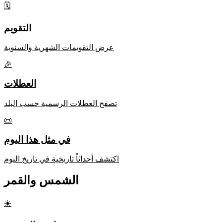
🗓️
التقويم
عرض التقويمات الشهرية والسنوية
🎉
العطلات
تصفح العطلات الرسمية حسب البلد
📜
في مثل هذا اليوم
اكتشف أحداثاً تاريخية في تاريخ اليوم
الشمس والقمر
☀️