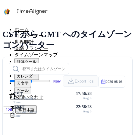
ホーム
CST から GMT へのタイムゾーン
コンバーター
世界時計
コンバーター
会議プランナー
タイムゾーンマップ
計算ツール
タイマー
カレンダー
Now
Export .ics
2026-08-06
天文学
ツール
CST
17:56:28
お問い合わせ
Aug 6
Central Standard
Time
GMT
22:56:28
日本語
12H
Aug 6
Greenwich Mean
Time