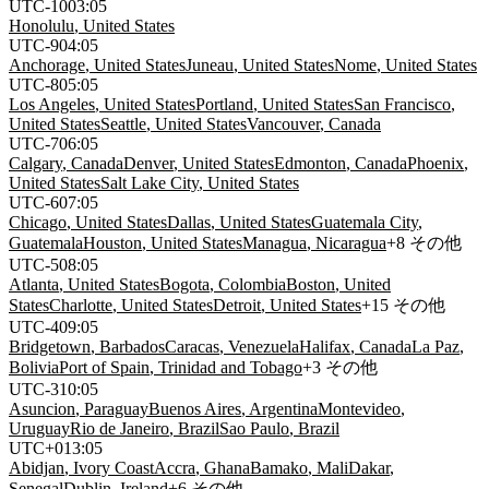
UTC
-10
03
:
05
Honolulu
,
United States
UTC
-9
04
:
05
Anchorage
,
United States
Juneau
,
United States
Nome
,
United States
UTC
-8
05
:
05
Los Angeles
,
United States
Portland
,
United States
San Francisco
,
United States
Seattle
,
United States
Vancouver
,
Canada
UTC
-7
06
:
05
Calgary
,
Canada
Denver
,
United States
Edmonton
,
Canada
Phoenix
,
United States
Salt Lake City
,
United States
UTC
-6
07
:
05
Chicago
,
United States
Dallas
,
United States
Guatemala City
,
Guatemala
Houston
,
United States
Managua
,
Nicaragua
+
8
その他
UTC
-5
08
:
05
Atlanta
,
United States
Bogota
,
Colombia
Boston
,
United
States
Charlotte
,
United States
Detroit
,
United States
+
15
その他
UTC
-4
09
:
05
Bridgetown
,
Barbados
Caracas
,
Venezuela
Halifax
,
Canada
La Paz
,
Bolivia
Port of Spain
,
Trinidad and Tobago
+
3
その他
UTC
-3
10
:
05
Asuncion
,
Paraguay
Buenos Aires
,
Argentina
Montevideo
,
Uruguay
Rio de Janeiro
,
Brazil
Sao Paulo
,
Brazil
UTC
+
0
13
:
05
Abidjan
,
Ivory Coast
Accra
,
Ghana
Bamako
,
Mali
Dakar
,
Senegal
Dublin
,
Ireland
+
6
その他