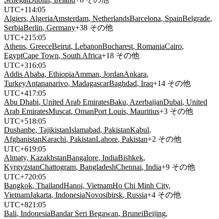
UTC
+
1
14
:
05
Algiers
,
Algeria
Amsterdam
,
Netherlands
Barcelona
,
Spain
Belgrade
,
Serbia
Berlin
,
Germany
+
38
その他
UTC
+
2
15
:
05
Athens
,
Greece
Beirut
,
Lebanon
Bucharest
,
Romania
Cairo
,
Egypt
Cape Town
,
South Africa
+
18
その他
UTC
+
3
16
:
05
Addis Ababa
,
Ethiopia
Amman
,
Jordan
Ankara
,
Turkey
Antananarivo
,
Madagascar
Baghdad
,
Iraq
+
14
その他
UTC
+
4
17
:
05
Abu Dhabi
,
United Arab Emirates
Baku
,
Azerbaijan
Dubai
,
United
Arab Emirates
Muscat
,
Oman
Port Louis
,
Mauritius
+
3
その他
UTC
+
5
18
:
05
Dushanbe
,
Tajikistan
Islamabad
,
Pakistan
Kabul
,
Afghanistan
Karachi
,
Pakistan
Lahore
,
Pakistan
+
2
その他
UTC
+
6
19
:
05
Almaty
,
Kazakhstan
Bangalore
,
India
Bishkek
,
Kyrgyzstan
Chattogram
,
Bangladesh
Chennai
,
India
+
9
その他
UTC
+
7
20
:
05
Bangkok
,
Thailand
Hanoi
,
Vietnam
Ho Chi Minh City
,
Vietnam
Jakarta
,
Indonesia
Novosibirsk
,
Russia
+
4
その他
UTC
+
8
21
:
05
Bali
,
Indonesia
Bandar Seri Begawan
,
Brunei
Beijing
,