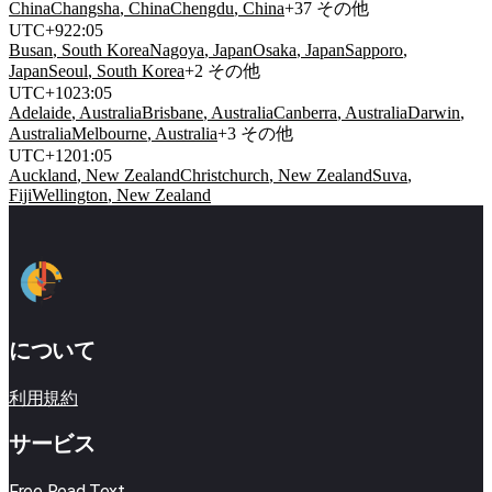
China
Changsha
,
China
Chengdu
,
China
+
37
その他
UTC
+
9
22
:
05
Busan
,
South Korea
Nagoya
,
Japan
Osaka
,
Japan
Sapporo
,
Japan
Seoul
,
South Korea
+
2
その他
UTC
+
10
23
:
05
Adelaide
,
Australia
Brisbane
,
Australia
Canberra
,
Australia
Darwin
,
Australia
Melbourne
,
Australia
+
3
その他
UTC
+
12
01
:
05
Auckland
,
New Zealand
Christchurch
,
New Zealand
Suva
,
Fiji
Wellington
,
New Zealand
について
利用規約
サービス
Free Read Text