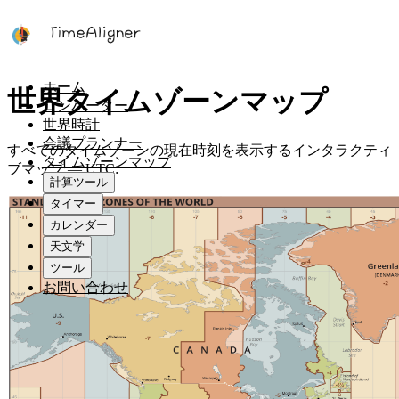
ホーム
世界タイムゾーンマップ
コンバーター
世界時計
会議プランナー
すべてのタイムゾーンの現在時刻を表示するインタラクティ
タイムゾーンマップ
ブマップ
— UTC:
計算ツール
タイマー
カレンダー
天文学
ツール
お問い合わせ
日本語
12H