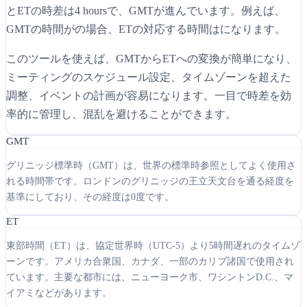
とETの時差は4 hoursで、GMTが進んでいます。例えば、
GMTの時間がの場合、ETの対応する時間はになります。
このツールを使えば、GMTからETへの変換が簡単になり、
ミーティングのスケジュール設定、タイムゾーンを超えた
調整、イベントの計画が容易になります。一目で時差を効
率的に管理し、混乱を避けることができます。
GMT
グリニッジ標準時（GMT）は、世界の標準時参照としてよく使用さ
れる時間帯です。ロンドンのグリニッジの王立天文台を通る経度を
基準にしており、その経度は0度です。
ET
東部時間（ET）は、協定世界時（UTC-5）より5時間遅れのタイムゾ
ーンです。アメリカ合衆国、カナダ、一部のカリブ諸国で使用され
ています。主要な都市には、ニューヨーク市、ワシントンD.C.、マ
イアミなどがあります。