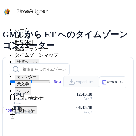
ホーム
GMT から ET へのタイムゾーン
コンバーター
世界時計
コンバーター
会議プランナー
タイムゾーンマップ
計算ツール
タイマー
カレンダー
Now
Export .ics
2026-08-07
天文学
ツール
GMT
12:43:18
お問い合わせ
Aug 7
Greenwich Mean
Time
ET
08:43:18
日本語
12H
Aug 7
Eastern Time