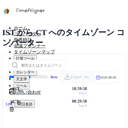
ホーム
IST から CT へのタイムゾーン コ
コンバーター
世界時計
ンバーター
会議プランナー
タイムゾーンマップ
計算ツール
タイマー
カレンダー
Now
Export .ics
2026-08-06
天文学
ツール
IST
18:59:58
お問い合わせ
Aug 6
India Standard Time
CT
08:29:58
日本語
12H
Aug 6
Central Time