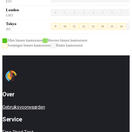
EST
London
0
1
2
3
4
5
6
7
8
GMT
Tokyo
9
10
11
12
13
14
15
16
1
JST
Allen binnen kantooruren
Meesten binnen kantooruren
Sommigen binnen kantooruren
Buiten kantooruren
Over
Gebruiksvoorwaarden
Service