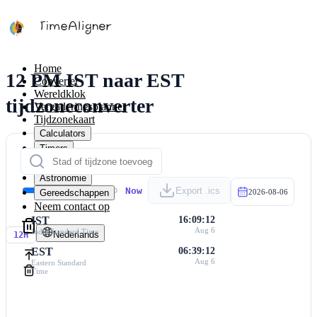
Home
12 PM IST naar EST
Converter
Wereldklok
tijdzoneconverter
Vergaderingsplanner
Tijdzonekaart
Calculators
Timers
Kalender
Astronomie
Now
Export .ics
Gereedschappen
2026-08-06
Neem contact op
IST
16:09:12
Aug 6
India Standard Time
Nederlands
12H
EST
06:39:12
Aug 6
Eastern Standard
Time