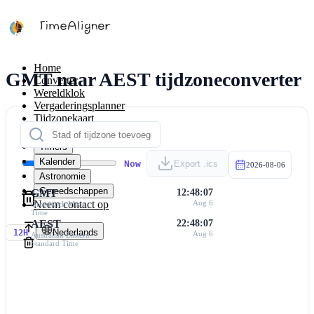
Home
GMT naar AEST tijdzoneconverter
Converter
Wereldklok
Vergaderingsplanner
Tijdzonekaart
Calculators
Timers
Kalender
Now
Export .ics
2026-08-06
Astronomie
Gereedschappen
GMT
12:48:07
Neem contact op
Aug 6
Greenwich Mean
Time
AEST
22:48:07
Nederlands
12H
Aug 6
Australian Eastern
Standard Time