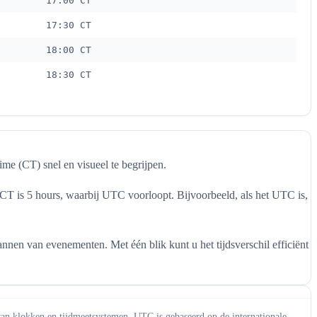
17:00 CT
17:30 CT
18:00 CT
18:30 CT
me (CT) snel en visueel te begrijpen.
 CT is 5 hours, waarbij UTC voorloopt. Bijvoorbeeld, als het UTC is,
nen van evenementen. Met één blik kunt u het tijdsverschil efficiënt
van klokken en tijdmeetsystemen. UTC is gebaseerd op de internationale