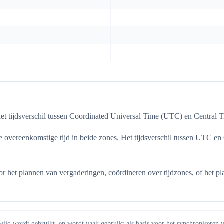
t tijdsverschil tussen Coordinated Universal Time (UTC) en Central Ti
 overeenkomstige tijd in beide zones. Het tijdsverschil tussen UTC en
et plannen van vergaderingen, coördineren over tijdzones, of het plan
wijd wordt gebruikt, en wordt vaak gebruikt als basis voor het synchroniseren 