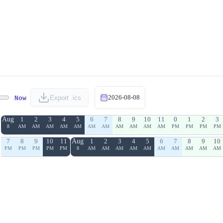
2026-08-08
Now
Export .ics
Aug
1
2
3
4
5
6
7
8
9
10
11
0
1
2
3
8
AM
AM
AM
AM
AM
AM
AM
AM
AM
AM
AM
PM
PM
PM
PM
7
8
9
10
11
Aug
1
2
3
4
5
6
7
8
9
10
PM
PM
PM
PM
PM
8
AM
AM
AM
AM
AM
AM
AM
AM
AM
AM