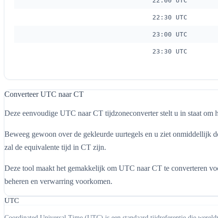
22:00 UTC
22:30 UTC
23:00 UTC
23:30 UTC
Converteer UTC naar CT
Deze eenvoudige UTC naar CT tijdzoneconverter stelt u in staat om he
Beweeg gewoon over de gekleurde uurtegels en u ziet onmiddellijk de
zal de equivalente tijd in CT zijn.
Deze tool maakt het gemakkelijk om UTC naar CT te converteren voor h
beheren en verwarring voorkomen.
UTC
Coordinated Universal Time (UTC) is een standaard tijdreferentie die wereld