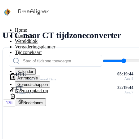
Home
UTC naar CT tijdzoneconverter
Converter
Wereldklok
Vergaderingsplanner
Tijdzonekaart
Calculators
Timers
Kalender
UTC
03:19:44
Astronomie
Aug 8
Coordinated Universal Time
Gereedschappen
CT
22:19:44
Neem contact op
Aug 7
Central Time
Nederlands
12H