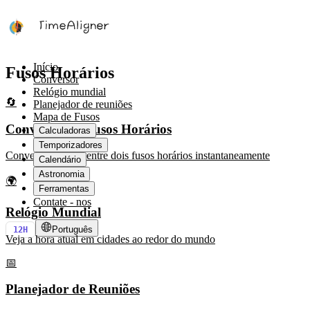
Início
Fusos Horários
Conversor
Relógio mundial
🔄
Planejador de reuniões
Mapa de Fusos
Conversor de Fusos Horários
Calculadoras
Temporizadores
Converta horários entre dois fusos horários instantaneamente
Calendário
Astronomia
🌍
Ferramentas
Contate - nos
Relógio Mundial
Português
12H
Veja a hora atual em cidades ao redor do mundo
📅
Planejador de Reuniões