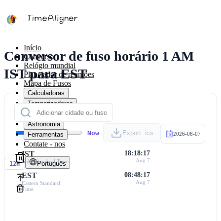
Início
Conversor de fuso horário 1 AM
Conversor
Relógio mundial
IST para EST
Planejador de reuniões
Mapa de Fusos
Calculadoras
Temporizadores
Calendário
Astronomia
Now
Export .ics
Ferramentas
2026-08-07
Contate - nos
IST
18:18:17
Aug 7
India Standard Time
Português
12H
EST
08:48:17
Aug 7
Eastern Standard
Time