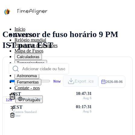
Início
Conversor de fuso horário 9 PM
Conversor
Relógio mundial
IST para EST
Planejador de reuniões
Mapa de Fusos
Calculadoras
Temporizadores
Calendário
Astronomia
Now
Export .ics
Ferramentas
2026-08-06
Contate - nos
IST
10:47:31
Aug 6
India Standard Time
Português
12H
EST
01:17:31
Aug 6
Eastern Standard
Time