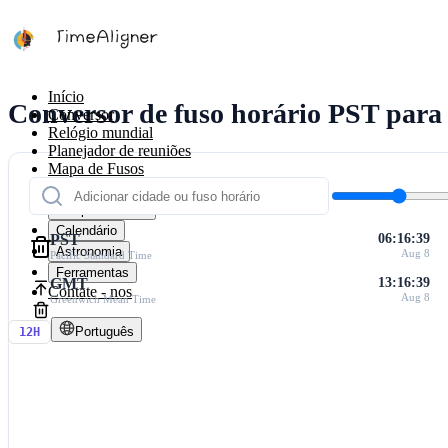
Início
Conversor de fuso horário PST pa
Conversor
Relógio mundial
Planejador de reuniões
Mapa de Fusos
Calculadoras
Temporizadores
Calendário
PST
06:16:39
Astronomia
Aug 8
Pacific Standard Time
Ferramentas
GMT
13:16:39
Contate - nos
Aug 8
Greenwich Mean Time
Português
12H