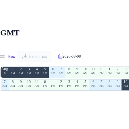
ra GMT
2026-08-08
Now
Export .ics
Aug
1
2
3
4
5
6
7
8
9
10
11
0
1
2
3
8
AM
AM
AM
AM
AM
AM
AM
AM
AM
AM
AM
PM
PM
PM
PM
7
8
9
10
11
0
1
2
3
4
5
6
7
8
9
10
AM
AM
AM
AM
AM
PM
PM
PM
PM
PM
PM
PM
PM
PM
PM
PM