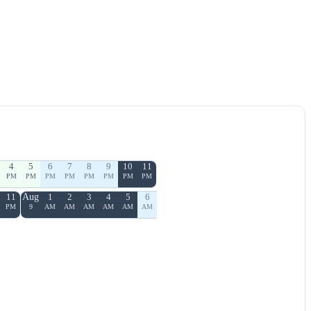
4
5
6
7
8
9
10
11
PM
PM
PM
PM
PM
PM
PM
PM
11
Aug
1
2
3
4
5
6
PM
9
AM
AM
AM
AM
AM
AM