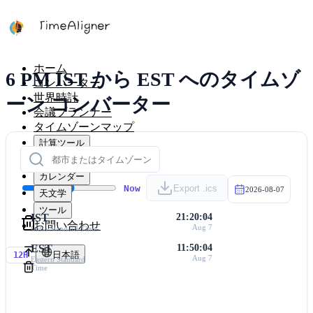
ホーム
6 PM IST から EST へのタイムゾ
コンバーター
世界時計
ーン コンバーター
会議プランナー
タイムゾーンマップ
計算ツール
タイマー
カレンダー
Now
Export .ics
2026-08-07
天文学
ツール
IST
21:20:04
お問い合わせ
Aug 7
India Standard Time
EST
11:50:04
日本語
12H
Aug 7
Eastern Standard
Time